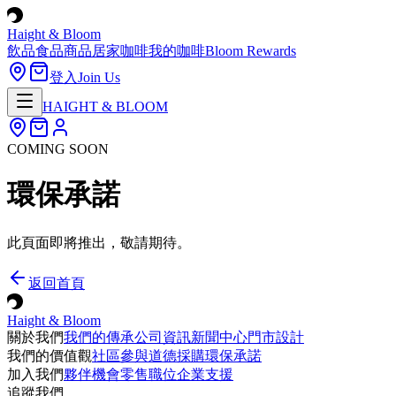
Haight & Bloom
飲品
食品
商品
居家咖啡
我的咖啡
Bloom Rewards
登入
Join Us
HAIGHT & BLOOM
COMING SOON
環保承諾
此頁面即將推出，敬請期待。
返回首頁
Haight & Bloom
關於我們
我們的傳承
公司資訊
新聞中心
門市設計
我們的價值觀
社區參與
道德採購
環保承諾
加入我們
夥伴機會
零售職位
企業支援
追蹤我們